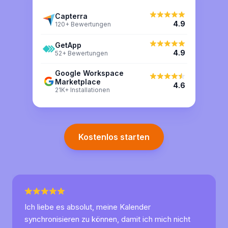
Capterra
4.9
120+ Bewertungen
GetApp
4.9
52+ Bewertungen
Google Workspace
Marketplace
4.6
21K+ Installationen
Kostenlos starten
Ich liebe es absolut, meine Kalender
synchronisieren zu können, damit ich mich nicht