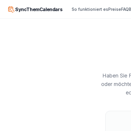
SyncThemCalendars
So funktioniert es
Preise
FAQ
B
Haben Sie F
oder möchte
ec