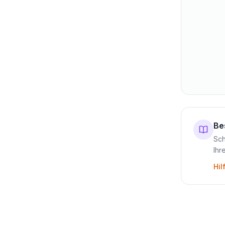
Be
Sch
Ihr
Hil