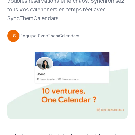
doubles réservations et le chaos. Synchronisez
tous vos calendriers en temps réel avec
SyncThemCalendars.
LS
L'équipe SyncThemCalendars