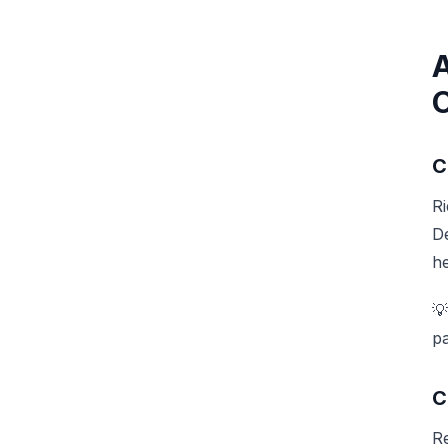
A
C
Ri
Dé
he
💡
pa
C
R