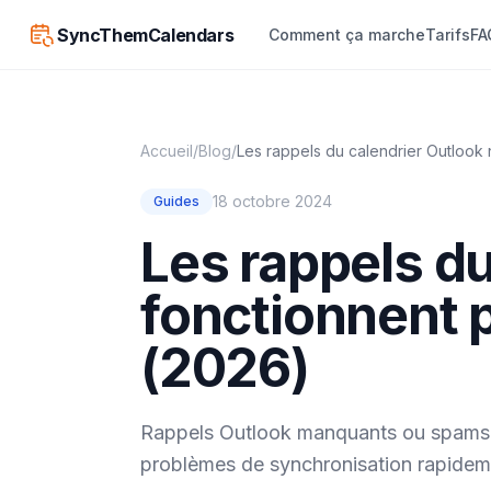
SyncThemCalendars
Comment ça marche
Tarifs
FA
Accueil
/
Blog
/
Les rappels du calendrier Outlook
18 octobre 2024
Guides
Les rappels du
fonctionnent 
(2026)
Rappels Outlook manquants ou spams de
problèmes de synchronisation rapide