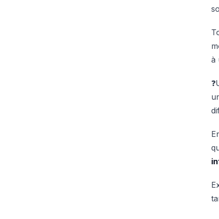
so
To
mo
à 
❓U
un
d
En
qu
i
Ex
ta