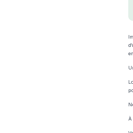
Im
d’
em
U
Lo
po
Ne
À 