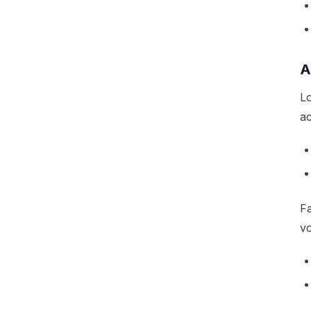
A
L
ac
Fa
v