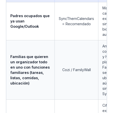
Manti
calen
Padres ocupados que
SyncThemCalendars
exist
ya usan
⭐ Recomendado
sincro
Google/Outlook
bidire
autom
Ambos
compa
Familias que quieren
y her
un organizador todo
planif
en uno con funciones
Famil
Cozi / FamilyWall
familiares (tareas,
segui
listas, comidas,
ubicac
ubicación)
aún m
sincr
SyncT
Cifra
extre