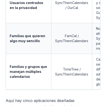
Usuarios centrados
SyncThemCalendars
y sinc
en la privacidad
/ OurCal
segur
Googl
SyncT
No re
añade
Familias que quieren
FamCal /
SyncT
algo muy sencillo
SyncThemCalendars
para s
multip
Calen
separ
Familias y grupos que
TimeTree /
difere
manejan múltiples
SyncThemCalendars
ademá
calendarios
de sin
global
Aquí hay cinco aplicaciones diseñadas