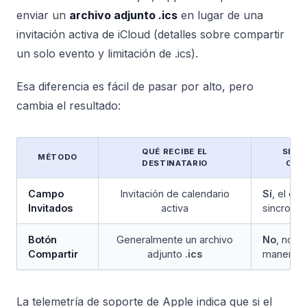
enviar un
archivo adjunto .ics
en lugar de una
invitación activa de iCloud (detalles sobre compartir
un solo evento y limitación de .ics).
Esa diferencia es fácil de pasar por alto, pero
cambia el resultado:
QUÉ RECIBE EL
SEGU
MÉTODO
DESTINATARIO
CON
Campo
Invitación de calendario
Sí
, el es
Invitados
activa
sincroniz
Botón
Generalmente un archivo
No
, no d
Compartir
adjunto
.ics
manera
La telemetría de soporte de Apple indica que si el