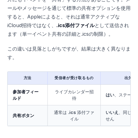
ールやメッセージを通じて標準の共有オプションを使用
すると、Appleによると、それは通常アクティブな
iCloud招待ではなく、
.ics添付ファイル
として送信され
ます（単一イベント共有の詳細と.icsの制限）。
この違いは見落としがちですが、結果は大きく異なりま
す。
方法
受信者が受け取るもの
出欠確
参加者フィー
ライブカレンダー招
はい
、ステータ
ルド
待
通常は
.ics
添付ファ
いいえ
、同じよ
共有ボタン
イル
せん