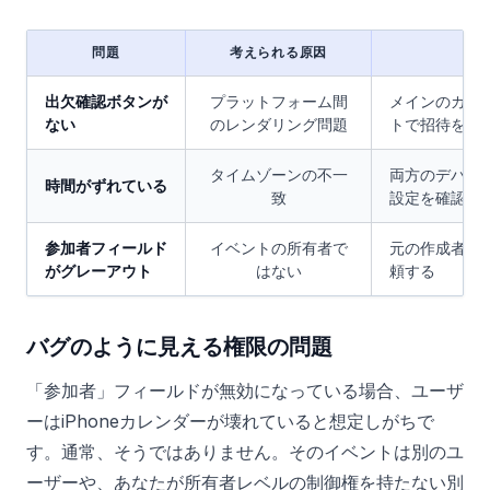
問題
考えられる原因
最
出欠確認ボタンが
プラットフォーム間
メインのカレ
ない
のレンダリング問題
トで招待を開
タイムゾーンの不一
両方のデバイ
時間がずれている
致
設定を確認す
参加者フィールド
イベントの所有者で
元の作成者に
がグレーアウト
はない
頼する
バグのように見える権限の問題
「参加者」フィールドが無効になっている場合、ユーザ
ーはiPhoneカレンダーが壊れていると想定しがちで
す。通常、そうではありません。そのイベントは別のユ
ーザーや、あなたが所有者レベルの制御権を持たない別