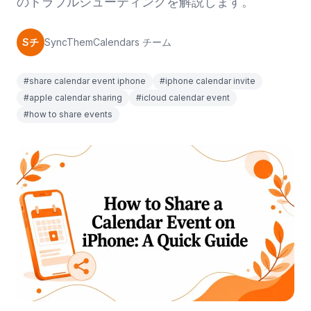
のトラブルシューティングを解説します。
Sチ
SyncThemCalendars チーム
#share calendar event iphone
#iphone calendar invite
#apple calendar sharing
#icloud calendar event
#how to share events