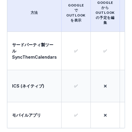
カ
GOOGLE
GOOGLE
ン
から
で
ー
方法
OUTLOOK
OUTLOOK
で
の予定を編
を表示
更
集
同
サードパーティ製ツー
ル
✅
✅
✅
SyncThemCalendars
ICS (ネイティブ)
✅
❌
❌
モバイルアプリ
✅
❌
❌