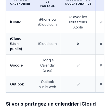
LE
DE
CALENDRIER
COLLABORATIVE
PARTAGE
✅ avec les
iPhone ou
iCloud
utilisateurs
✅
iCloud.com
Apple
iCloud
(Lien
iCloud.com
❌
❌
public)
Google
Google
Calendar
✅
❌
(web)
Outlook
Outlook
✅
❌
sur le web
Si vous partagez un calendrier iCloud