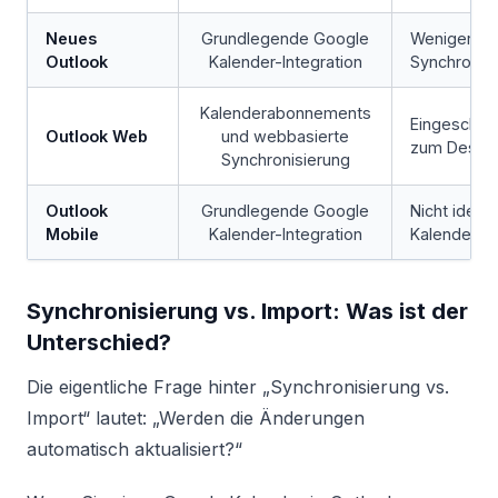
Neues
Grundlegende Google
Weniger er
Outlook
Kalender-Integration
Synchronis
Kalenderabonnements
Eingeschrän
Outlook Web
und webbasierte
zum Deskt
Synchronisierung
Outlook
Grundlegende Google
Nicht ideal 
Mobile
Kalender-Integration
Kalenderein
Synchronisierung vs. Import: Was ist der
Unterschied?
Die eigentliche Frage hinter „Synchronisierung vs.
Import“ lautet: „Werden die Änderungen
automatisch aktualisiert?“