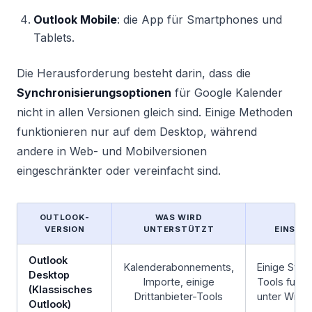
Outlook Mobile
: die App für Smartphones und
Tablets.
Die Herausforderung besteht darin, dass die
Synchronisierungsoptionen
für Google Kalender
nicht in allen Versionen gleich sind. Einige Methoden
funktionieren nur auf dem Desktop, während
andere in Web- und Mobilversionen
eingeschränkter oder vereinfacht sind.
OUTLOOK-
WAS WIRD
H
VERSION
UNTERSTÜTZT
EINSCH
Outlook
Kalenderabonnements,
Einige Sync
Desktop
Importe, einige
Tools funkt
(Klassisches
Drittanbieter-Tools
unter Wind
Outlook)